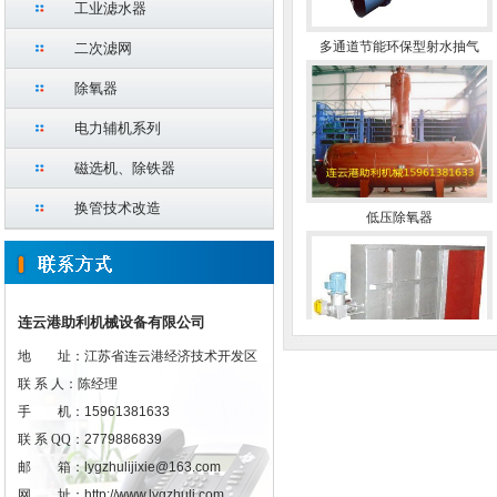
工业滤水器
多通道节能环保型射水抽气
二次滤网
除氧器
电力辅机系列
磁选机、除铁器
低压除氧器
换管技术改造
连云港助利机械设备有限公司
地 址：
江苏省连云港经济技术开发区
标准插板式隔绝门
联 系 人：
陈经理
手 机：
15961381633
联 系 QQ：
2779886839
邮 箱：
lygzhulijixie@163.com
网 址：
http://www.lygzhuli.com